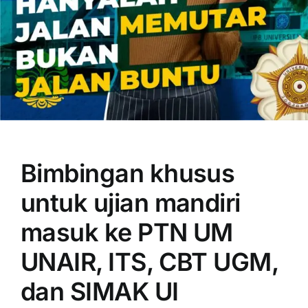
OUR PROGRAM
REGISTRATION
Bimbingan khusus
CONTACT US
untuk ujian mandiri
masuk ke PTN UM
UNAIR, ITS, CBT UGM,
dan SIMAK UI