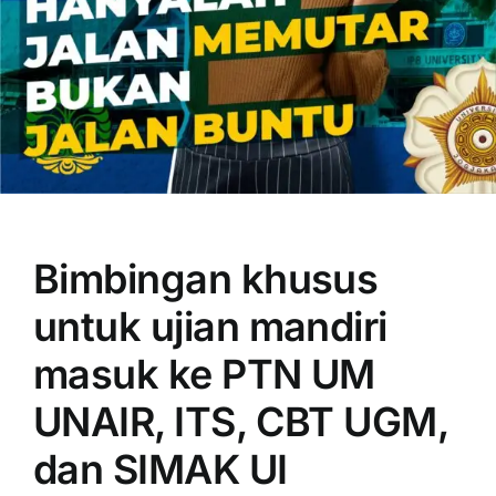
OUR PROGRAM
REGISTRATION
Bimbingan khusus
CONTACT US
untuk ujian mandiri
masuk ke PTN UM
UNAIR, ITS, CBT UGM,
dan SIMAK UI