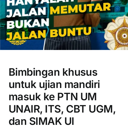
OUR PROGRAM
REGISTRATION
Bimbingan khusus
CONTACT US
untuk ujian mandiri
masuk ke PTN UM
UNAIR, ITS, CBT UGM,
dan SIMAK UI