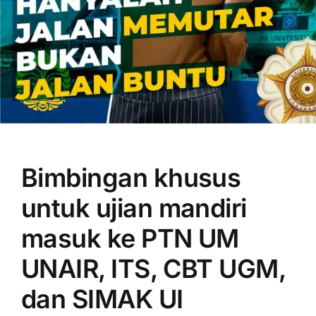
OUR PROGRAM
REGISTRATION
Bimbingan khusus
CONTACT US
untuk ujian mandiri
masuk ke PTN UM
UNAIR, ITS, CBT UGM,
dan SIMAK UI