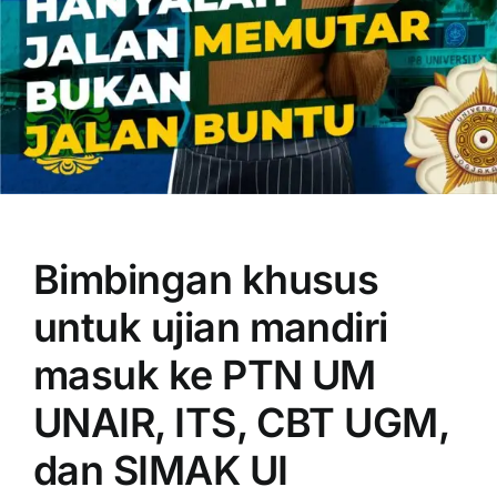
OUR PROGRAM
REGISTRATION
Bimbingan khusus
CONTACT US
untuk ujian mandiri
masuk ke PTN UM
UNAIR, ITS, CBT UGM,
dan SIMAK UI