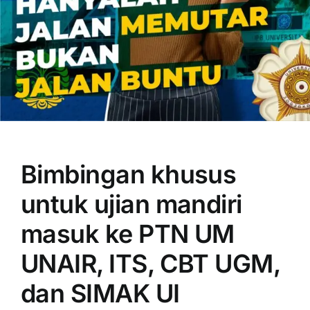
OUR PROGRAM
REGISTRATION
Bimbingan khusus
CONTACT US
untuk ujian mandiri
masuk ke PTN UM
UNAIR, ITS, CBT UGM,
dan SIMAK UI