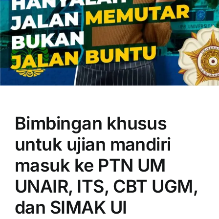
OUR PROGRAM
REGISTRATION
Bimbingan khusus
CONTACT US
untuk ujian mandiri
masuk ke PTN UM
UNAIR, ITS, CBT UGM,
dan SIMAK UI