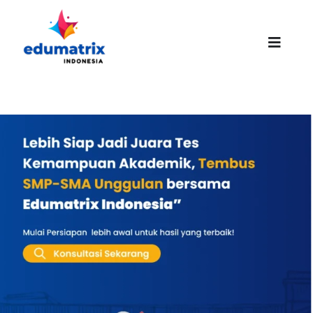
Skip
to
content
Toggle
Naviga
HOMEPAGE
ABOUT US
SUCCESS STORIES
PROMO