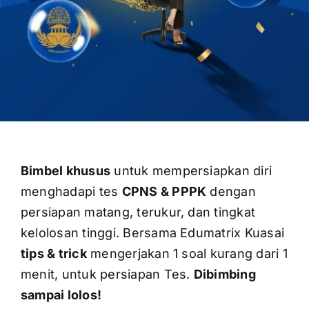
OUR PROGRAM
REGISTRATION
Bimbel khusus
untuk mempersiapkan diri
CONTACT US
menghadapi tes
CPNS & PPPK
dengan
persiapan matang, terukur, dan tingkat
kelolosan tinggi. Bersama Edumatrix Kuasai
tips & trick
mengerjakan 1 soal kurang dari 1
menit, untuk persiapan Tes.
Dibimbing
sampai lolos!