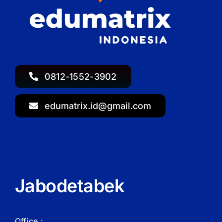
0812-1552-3902
edumatrix.id@gmail.com
Jabodetabek
Office :