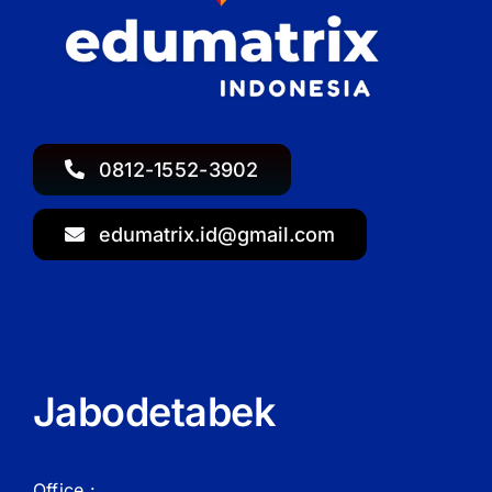
0812-1552-3902
edumatrix.id@gmail.com
Jabodetabek
Office :