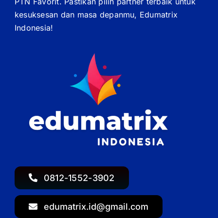
PTN Favorit. Pastikan pilih partner terbaik untuk
kesuksesan dan masa depanmu, Edumatrix
Indonesia!
0812-1552-3902
edumatrix.id@gmail.com