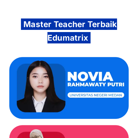
Master Teacher Terbaik
Edumatrix