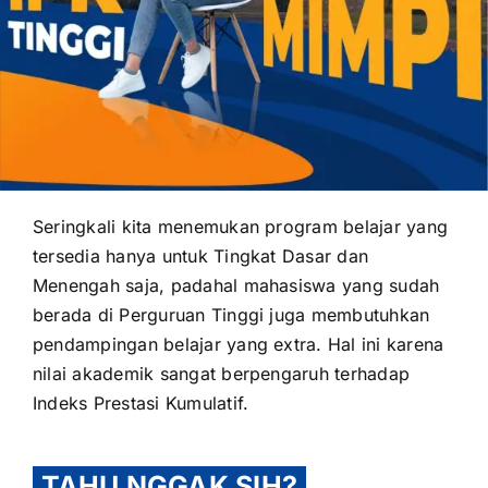
OUR PROGRAM
REGISTRATION
Seringkali kita menemukan program belajar yang
tersedia hanya untuk Tingkat Dasar dan
CONTACT US
Menengah saja, padahal mahasiswa yang sudah
berada di Perguruan Tinggi juga membutuhkan
pendampingan belajar yang extra. Hal ini karena
nilai akademik sangat berpengaruh terhadap
Indeks Prestasi Kumulatif.
TAHU NGGAK SIH?