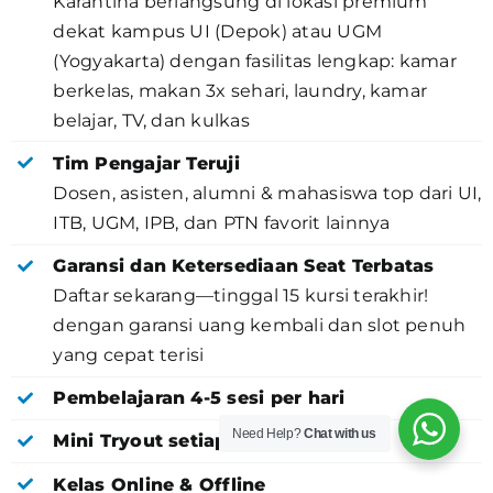
Karantina berlangsung di lokasi premium
dekat kampus UI (Depok) atau UGM
(Yogyakarta) dengan fasilitas lengkap: kamar
berkelas, makan 3x sehari, laundry, kamar
belajar, TV, dan kulkas
Tim Pengajar Teruji
Dosen, asisten, alumni & mahasiswa top dari UI,
ITB, UGM, IPB, dan PTN favorit lainnya
Garansi dan Ketersediaan Seat Terbatas
Daftar sekarang—tinggal 15 kursi terakhir!
dengan garansi uang kembali dan slot penuh
yang cepat terisi
Pembelajaran 4-5 sesi per hari
Need Help?
Chat with us
Mini Tryout setiap hari
Kelas Online & Offline