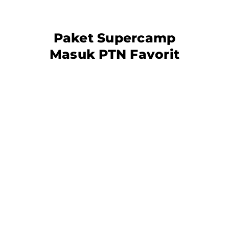
Paket Supercamp
Masuk PTN Favorit
Ga cuma Supercamp! Edumatrix
juga
siap melayani siswa privat