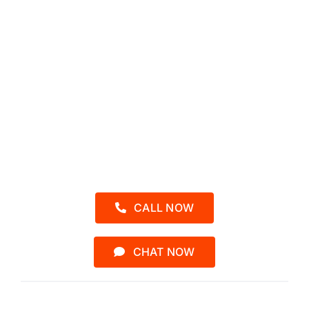
SEKARANG
Sebelum Kehabisan Kursi
Admin 1 – Kak Putri
0857-2454-3040
CALL NOW
CHAT NOW