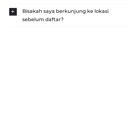
Bisakah saya berkunjung ke lokasi
sebelum daftar?
GABUNG
SEKARANG
Sebelum Kehabisan Kursi
Admin 1 – Kak Putri