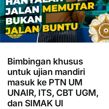
OUR PROGRAM
REGISTRATION
Bimbingan khusus
CONTACT US
untuk ujian mandiri
masuk ke PTN UM
UNAIR, ITS, CBT UGM,
dan SIMAK UI