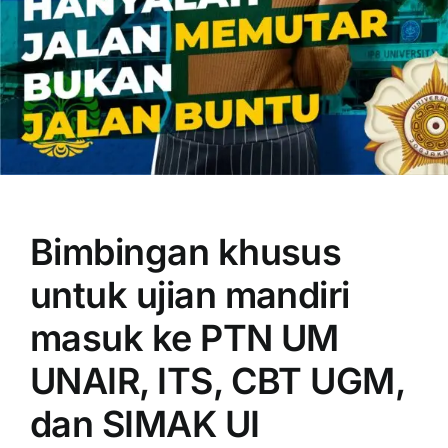
OUR PROGRAM
REGISTRATION
Bimbingan khusus
CONTACT US
untuk ujian mandiri
masuk ke PTN UM
UNAIR, ITS, CBT UGM,
dan SIMAK UI