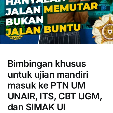
OUR PROGRAM
REGISTRATION
Bimbingan khusus
CONTACT US
untuk ujian mandiri
masuk ke PTN UM
UNAIR, ITS, CBT UGM,
dan SIMAK UI