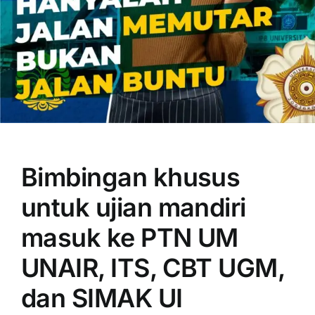
OUR PROGRAM
REGISTRATION
Bimbingan khusus
CONTACT US
untuk ujian mandiri
masuk ke PTN UM
UNAIR, ITS, CBT UGM,
dan SIMAK UI