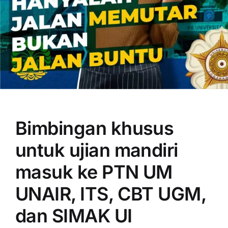
OUR PROGRAM
REGISTRATION
Bimbingan khusus
CONTACT US
untuk ujian mandiri
masuk ke PTN UM
UNAIR, ITS, CBT UGM,
dan SIMAK UI