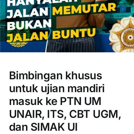
OUR PROGRAM
REGISTRATION
Bimbingan khusus
CONTACT US
untuk ujian mandiri
masuk ke PTN UM
UNAIR, ITS, CBT UGM,
dan SIMAK UI