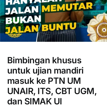
OUR PROGRAM
REGISTRATION
Bimbingan khusus
CONTACT US
untuk ujian mandiri
masuk ke PTN UM
UNAIR, ITS, CBT UGM,
dan SIMAK UI