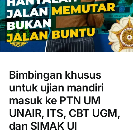
OUR PROGRAM
REGISTRATION
Bimbingan khusus
CONTACT US
untuk ujian mandiri
masuk ke PTN UM
UNAIR, ITS, CBT UGM,
dan SIMAK UI