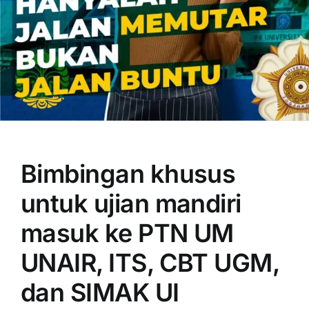
OUR PROGRAM
REGISTRATION
Bimbingan khusus
CONTACT US
untuk ujian mandiri
masuk ke PTN UM
UNAIR, ITS, CBT UGM,
dan SIMAK UI