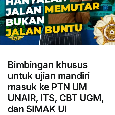
OUR PROGRAM
REGISTRATION
Bimbingan khusus
CONTACT US
untuk ujian mandiri
masuk ke PTN UM
UNAIR, ITS, CBT UGM,
dan SIMAK UI