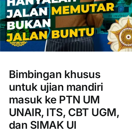
OUR PROGRAM
REGISTRATION
Bimbingan khusus
CONTACT US
untuk ujian mandiri
masuk ke PTN UM
UNAIR, ITS, CBT UGM,
dan SIMAK UI