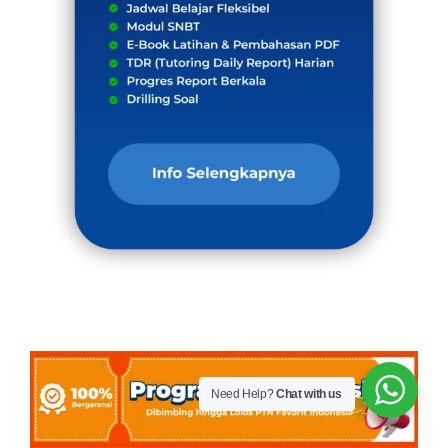
Need Help?
Chat with us