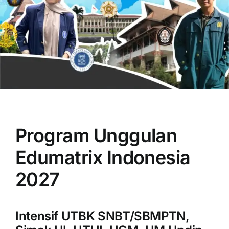
OUR PROGRAM
REGISTRATION
Program Unggulan
CONTACT US
Edumatrix Indonesia
2027
Intensif UTBK SNBT/SBMPTN,