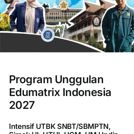
OUR PROGRAM
REGISTRATION
Program Unggulan
CONTACT US
Edumatrix Indonesia
2027
Intensif UTBK SNBT/SBMPTN,