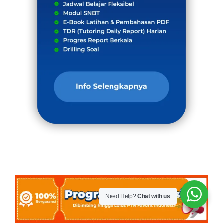
Need Help?
Chat with us