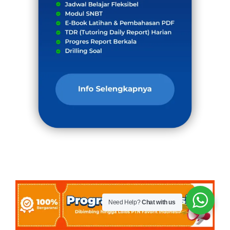
Need Help?
Chat with us