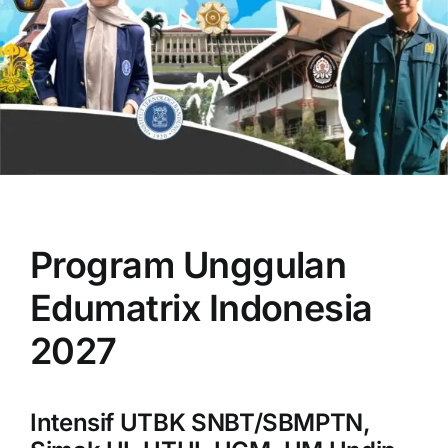
OUR PROGRAM
REGISTRATION
Program Unggulan
CONTACT US
Edumatrix Indonesia
2027
Intensif UTBK SNBT/SBMPTN,