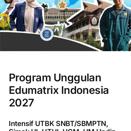
OUR PROGRAM
REGISTRATION
Program Unggulan
CONTACT US
Edumatrix Indonesia
2027
Intensif UTBK SNBT/SBMPTN,