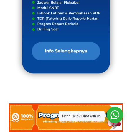
Need Help?
Chat with us