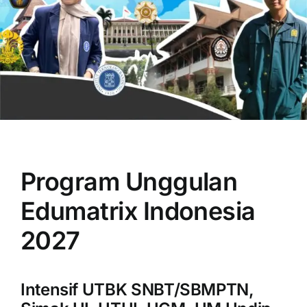
OUR PROGRAM
REGISTRATION
Program Unggulan
CONTACT US
Edumatrix Indonesia
2027
Intensif UTBK SNBT/SBMPTN,