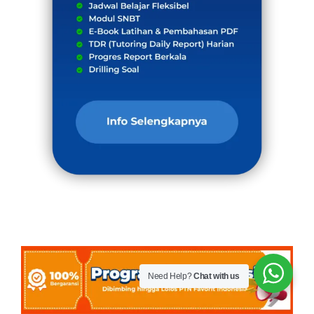
Need Help?
Chat with us