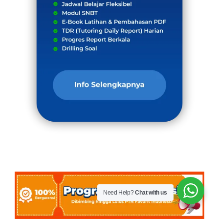
Need Help?
Chat with us