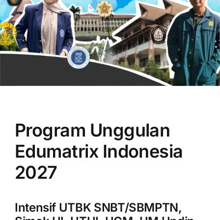
OUR PROGRAM
REGISTRATION
Program Unggulan
CONTACT US
Edumatrix Indonesia
2027
Intensif UTBK SNBT/SBMPTN,