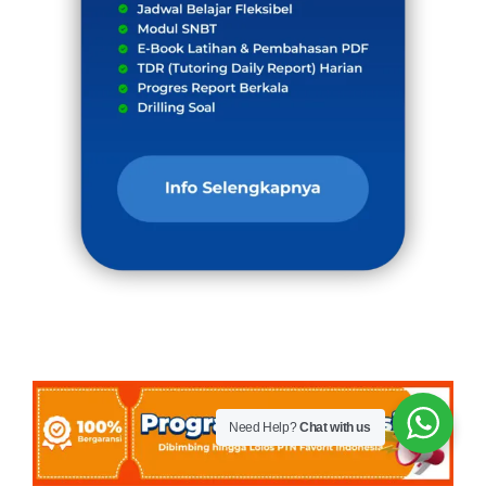
Need Help?
Chat with us