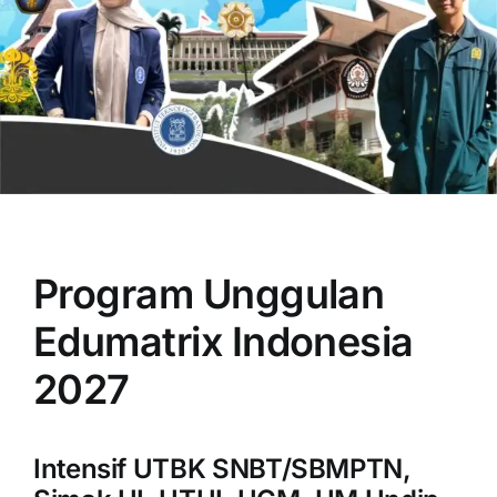
OUR PROGRAM
REGISTRATION
Program Unggulan
CONTACT US
Edumatrix Indonesia
2027
Intensif UTBK SNBT/SBMPTN,