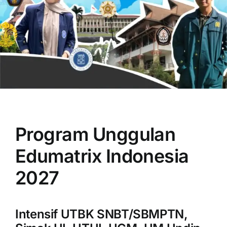
OUR PROGRAM
REGISTRATION
Program Unggulan
CONTACT US
Edumatrix Indonesia
2027
Intensif UTBK SNBT/SBMPTN,