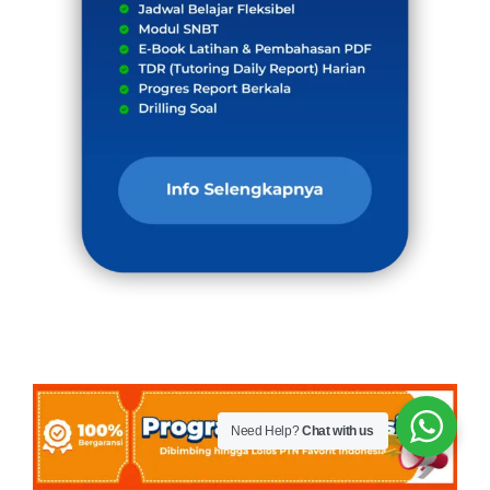
Need Help?
Chat with us