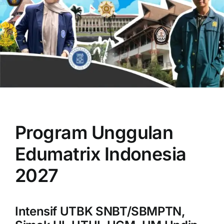
OUR PROGRAM
REGISTRATION
Program Unggulan
CONTACT US
Edumatrix Indonesia
2027
Intensif UTBK SNBT/SBMPTN,