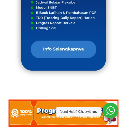
Need Help?
Chat with us