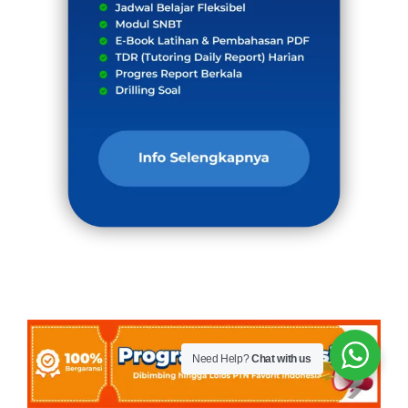
Need Help?
Chat with us