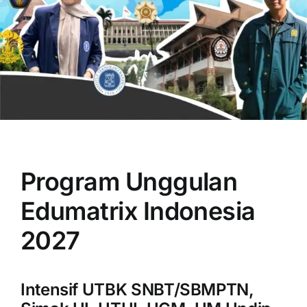
OUR PROGRAM
REGISTRATION
Program Unggulan
CONTACT US
Edumatrix Indonesia
2027
Intensif UTBK SNBT/SBMPTN,