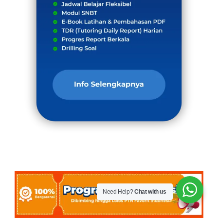
Need Help?
Chat with us