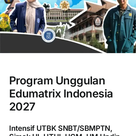
OUR PROGRAM
REGISTRATION
Program Unggulan
CONTACT US
Edumatrix Indonesia
2027
Intensif UTBK SNBT/SBMPTN,