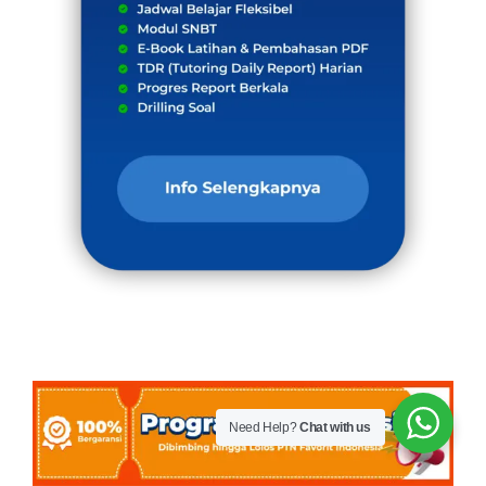
Need Help?
Chat with us