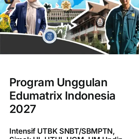
OUR PROGRAM
REGISTRATION
Program Unggulan
CONTACT US
Edumatrix Indonesia
2027
Intensif UTBK SNBT/SBMPTN,