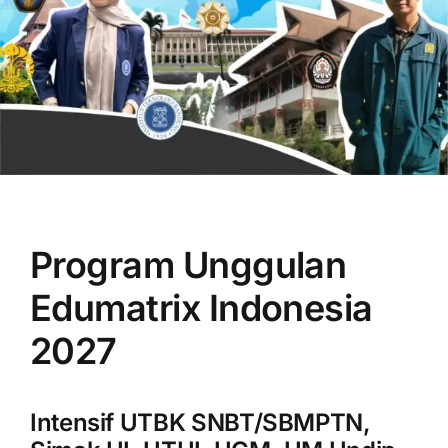
OUR PROGRAM
REGISTRATION
Program Unggulan
CONTACT US
Edumatrix Indonesia
2027
Intensif UTBK SNBT/SBMPTN,