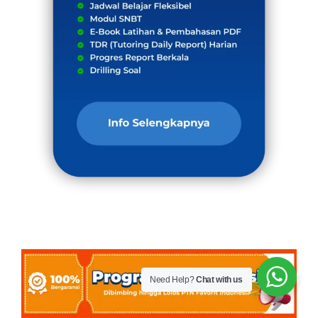
Need Help?
Chat with us