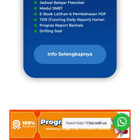
Need Help?
Chat with us