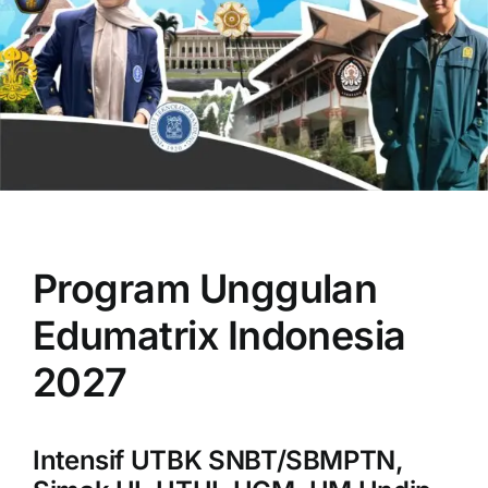
OUR PROGRAM
REGISTRATION
Program Unggulan
CONTACT US
Edumatrix Indonesia
2027
Intensif UTBK SNBT/SBMPTN,