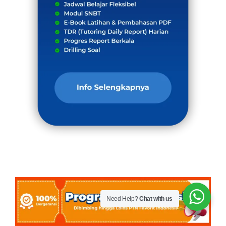
Need Help?
Chat with us