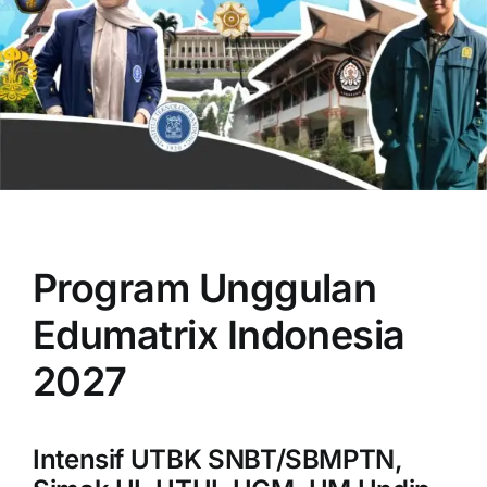
OUR PROGRAM
REGISTRATION
Program Unggulan
CONTACT US
Edumatrix Indonesia
2027
Intensif UTBK SNBT/SBMPTN,