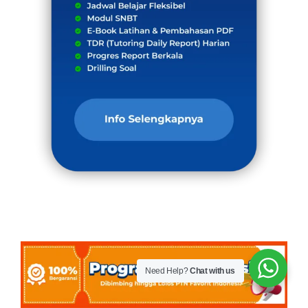
Need Help?
Chat with us