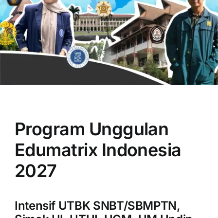
OUR PROGRAM
REGISTRATION
Program Unggulan
CONTACT US
Edumatrix Indonesia
2027
Intensif UTBK SNBT/SBMPTN,