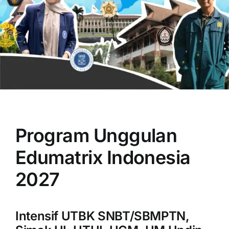
OUR PROGRAM
REGISTRATION
Program Unggulan
CONTACT US
Edumatrix Indonesia
2027
Intensif UTBK SNBT/SBMPTN,