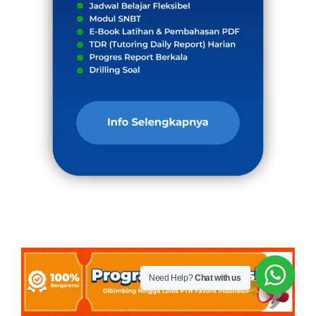
Need Help?
Chat with us