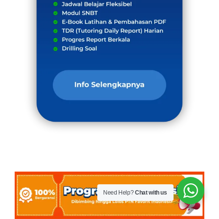
Need Help?
Chat with us