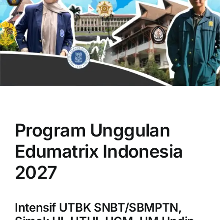
OUR PROGRAM
REGISTRATION
Program Unggulan
CONTACT US
Edumatrix Indonesia
2027
Intensif UTBK SNBT/SBMPTN,