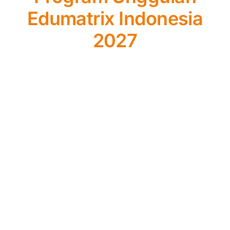
Edumatrix Indonesia
2027
Intensif UTBK SNBT/SBMPTN,
Simak UI, UTUL UGM, UM Undip
atau Ujian Mandiri PTN Favorit
Pilihan (Kelas Regular &
Internasional)
Edumatrix
hadir untuk membantu kamu lolos
dalam
UTBK SNBT
tahun 2027. Persiapkan
lebih awal supaya kamu dapat menaklukkan
SNBT dengan baik dan terukur.