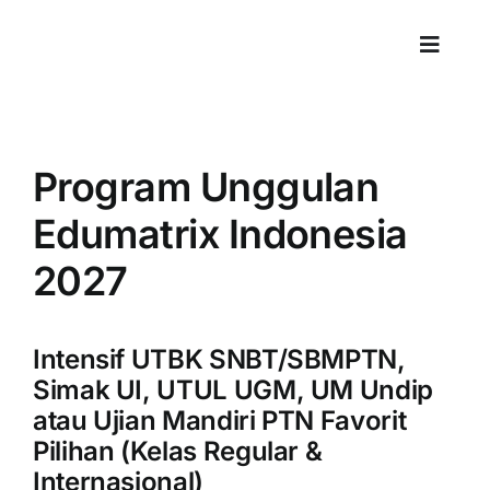
Skip
to
Toggle
content
Naviga
Program Unggulan
Edumatrix Indonesia
2027
Intensif UTBK SNBT/SBMPTN,
Simak UI, UTUL UGM, UM Undip
atau Ujian Mandiri PTN Favorit
Pilihan (Kelas Regular &
Internasional)