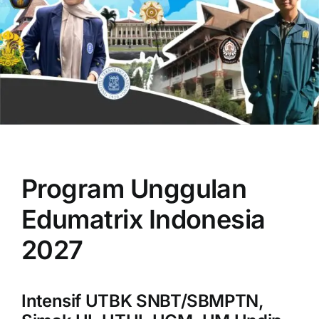
OUR PROGRAM
REGISTRATION
Program Unggulan
CONTACT US
Edumatrix Indonesia
2027
Intensif UTBK SNBT/SBMPTN,