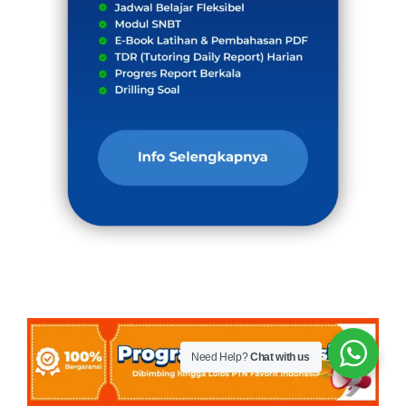
Need Help?
Chat with us