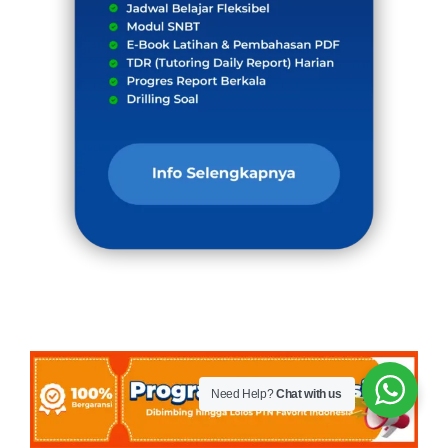
Need Help?
Chat with us