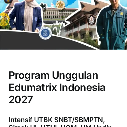
OUR PROGRAM
REGISTRATION
Program Unggulan
CONTACT US
Edumatrix Indonesia
2027
Intensif UTBK SNBT/SBMPTN,