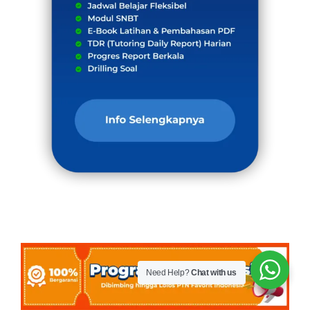
Need Help?
Chat with us