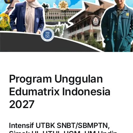
OUR PROGRAM
REGISTRATION
Program Unggulan
CONTACT US
Edumatrix Indonesia
2027
Intensif UTBK SNBT/SBMPTN,