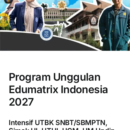
OUR PROGRAM
REGISTRATION
Program Unggulan
CONTACT US
Edumatrix Indonesia
2027
Intensif UTBK SNBT/SBMPTN,