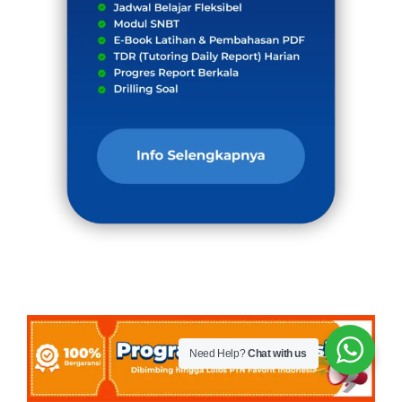
Need Help?
Chat with us