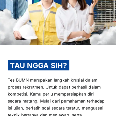
OUR PROGRAM
REGISTRATION
TAU NGGA SIH?
CONTACT US
Tes BUMN merupakan langkah krusial dalam
proses rekrutmen. Untuk dapat berhasil dalam
kompetisi, Kamu perlu mempersiapkan diri
secara matang. Mulai dari pemahaman terhadap
isi ujian, berlatih soal secara teratur, menguasai
teknik bertanya dan menjawab, serta